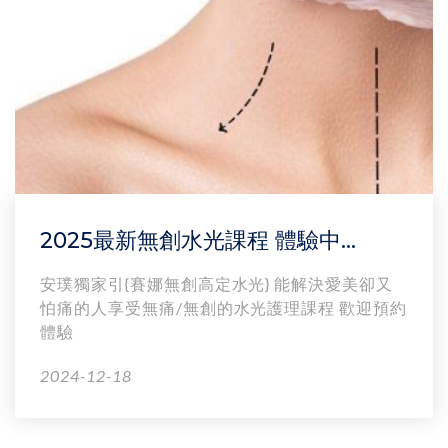
2025最新無創水光課程 體驗中...
安璞獨家引{賽娜無創高定水光} 能解決愛美卻又
怕痛的人享受無痛/無創的水光護理課程 歡迎預約
體驗
2024-12-18