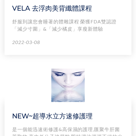
VELA 去浮肉美背纖體課程
舒服到讓您會睡著的體雕課程 榮獲FDA雙認證
「減少寸圍」&「減少橘皮」享瘦新體驗
2022-03-08
NEW~超導水立方速修護理
是一個能迅速術修護&高保濕的護理,匯聚牛肝菌