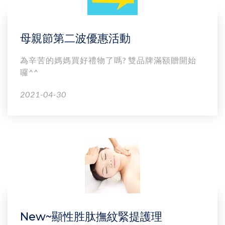
母親節第二波優惠活動
為辛苦的媽媽買好禮物了嗎? 雙品牌滿額贈開始
囉^^
2021-04-30
New~顯性胜肽撫紋緊提護理