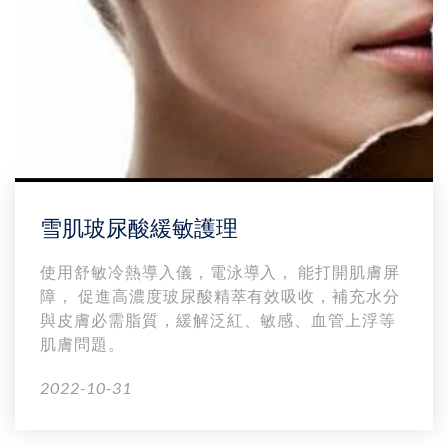
雪肌玻尿酸緩敏護理
使用舒敏冷熱導入儀，電泳導入， 能打開肌膚屏
障， 促進高濃度玻尿酸精萃有效吸收，補充水分
與皮膚必需脂質，緩解泛紅、敏感、血管上浮等
肌膚問題。
2022-10-31