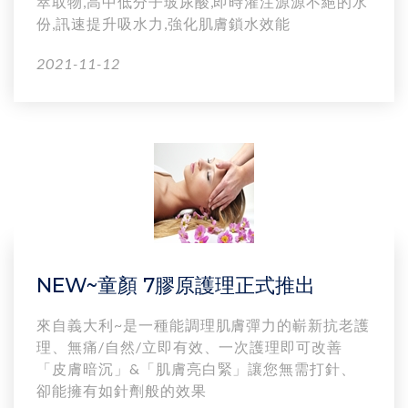
萃取物,高中低分子玻尿酸,即時灌注源源不絕的水
份,訊速提升吸水力,強化肌膚鎖水效能
2021-11-12
NEW~童顏 7膠原護理正式推出
來自義大利~是一種能調理肌膚彈力的嶄新抗老護
理、無痛/自然/立即有效、一次護理即可改善
「皮膚暗沉」&「肌膚亮白緊」讓您無需打針、
卻能擁有如針劑般的效果