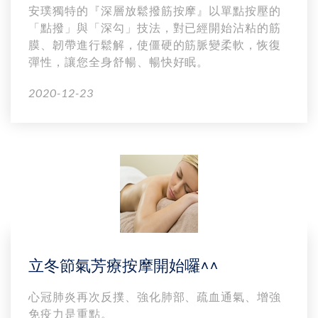
安璞獨特的『深層放鬆撥筋按摩』以單點按壓的
「點撥」與「深勾」技法，對已經開始沾粘的筋
膜、韌帶進行鬆解，使僵硬的筋脈變柔軟，恢復
彈性，讓您全身舒暢、暢快好眠。
2020-12-23
立冬節氣芳療按摩開始囉^^
心冠肺炎再次反撲、強化肺部、疏血通氣、增強
免疫力是重點。