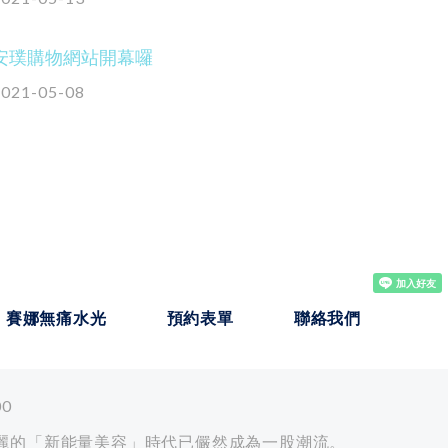
安璞購物網站開幕囉
2021-05-08
賽娜無痛水光
預約表單
聯絡我們
00
與美麗的「新能量美容」時代已儼然成為一股潮流。