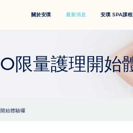
關於安璞
最新消息
安璞 SPA課程
ALGO限量護理開
護理開始體驗囉