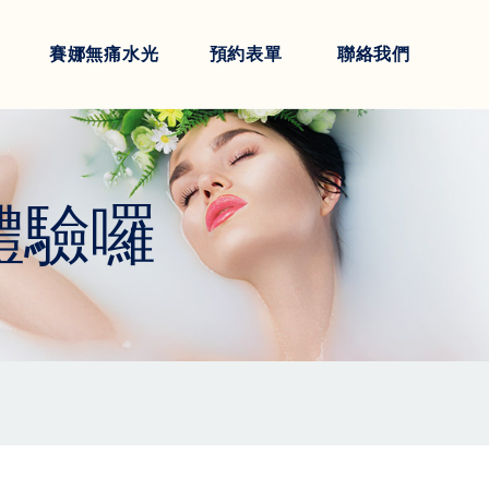
賽娜無痛水光
預約表單
聯絡我們
始體驗囉