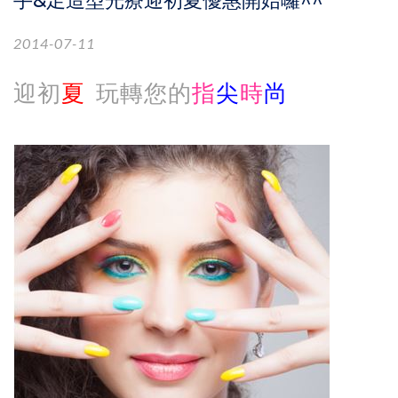
手&足造型光療迎初夏優惠開始囉^^
2014-07-11
迎初
夏
玩轉您的
指
尖
時
尚