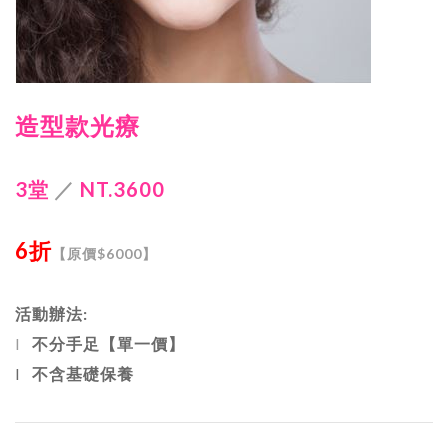
造型款光療
3
堂
／
NT.3600
6
折
【原價$6000】
活動辦法:
l
不分手足【單一價】
l
不
含基礎保養