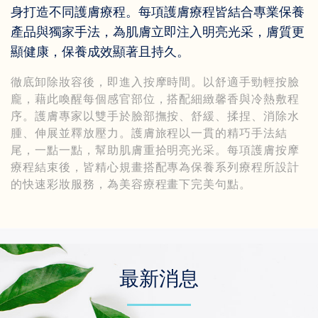
身打造不同護膚療程。每項護膚療程皆結合專業保養
產品與獨家手法，為肌膚立即注入明亮光采，膚質更
顯健康，保養成效顯著且持久。
徹底卸除妝容後，即進入按摩時間。以舒適手勁輕按臉
龐，藉此喚醒每個感官部位，搭配細緻馨香與冷熱敷程
序。護膚專家以雙手於臉部撫按、舒緩、揉捏、消除水
腫、伸展並釋放壓力。護膚旅程以一貫的精巧手法結
尾，一點一點，幫助肌膚重拾明亮光采。每項護膚按摩
療程結束後，皆精心規畫搭配專為保養系列療程所設計
的快速彩妝服務，為美容療程畫下完美句點。
最新消息