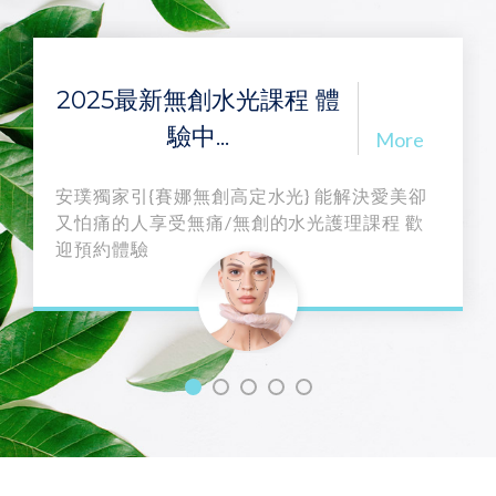
雪肌玻尿酸緩敏護理
More
使用舒敏冷熱導入儀，電泳導入， 能打開肌膚
屏障， 促進高濃度玻尿酸精萃有效吸收，補充
水分與皮膚必需脂質，緩解泛紅、敏感、血管
上浮等肌膚問題。