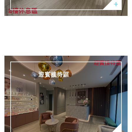
迎賓接待區