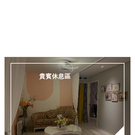
貴賓休息區